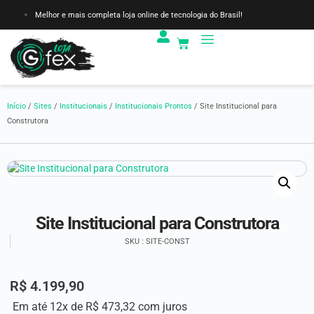
Melhor e mais completa loja online de tecnologia do Brasil!
Início
/
Sites
/
Institucionais
/
Institucionais Prontos
/ Site Institucional para
Construtora
Site Institucional para Construtora
SKU : SITE-CONST
R$
4.199,90
Em até 12x de
R$
473,32
com juros